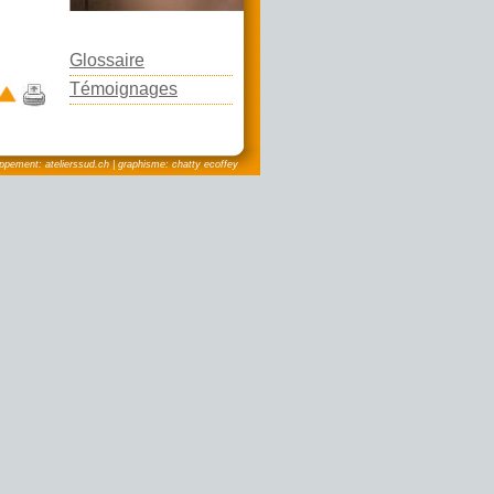
photo: Etienne Delacrétaz
Glossaire
Témoignages
pement: atelierssud.ch | graphisme: chatty ecoffey