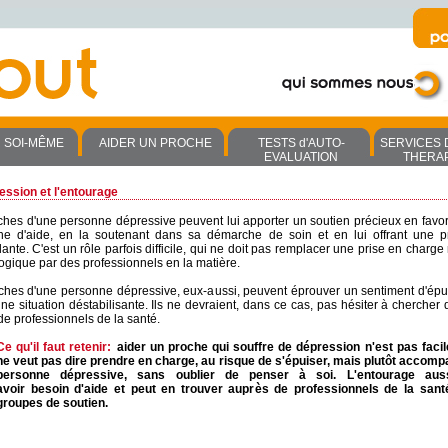
R SOI-MÊME
AIDER UN PROCHE
TESTS d'AUTO-
SERVICES 
EVALUATION
THERA
ession et l'entourage
ches d'une personne dépressive peuvent lui apporter un soutien précieux en favor
he d'aide, en la soutenant dans sa démarche de soin et en lui offrant une 
lante. C'est un rôle parfois difficile, qui ne doit pas remplacer une prise en charg
ogique par des professionnels en la matière.
ches d'une personne dépressive, eux-aussi, peuvent éprouver un sentiment d'ép
ne situation déstabilisante. Ils ne devraient, dans ce cas, pas hésiter à chercher 
de professionnels de la santé.
Ce qu'il faut retenir:
aider un proche qui souffre de dépression n'est pas
faci
ne veut pas dire prendre en charge, au risque de s'épuiser, mais plutôt accomp
personne dépressive, sans oublier de penser à soi. L'entourage aus
avoir besoin d'aide et peut en trouver auprès de professionnels de la san
groupes de soutien.