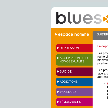
S'AIDE
La dépr
DÉPRESSION
Les pro
recherc
ACCEPTATION DE SON
bienveil
HOMOSEXUALITE
psychol
Les pro
SUICIDE
face à u
auprès 
ADDICTIONS
VIOLENCES
TÉMOIGNAGES