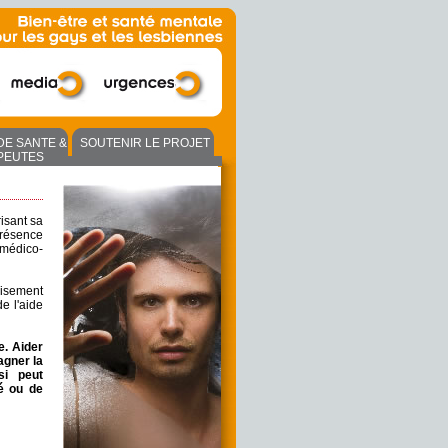
DE SANTE &
SOUTENIR LE PROJET
PEUTES
isant sa
présence
e médico-
uisement
de l'aide
le. Aider
agner la
si peut
té ou de