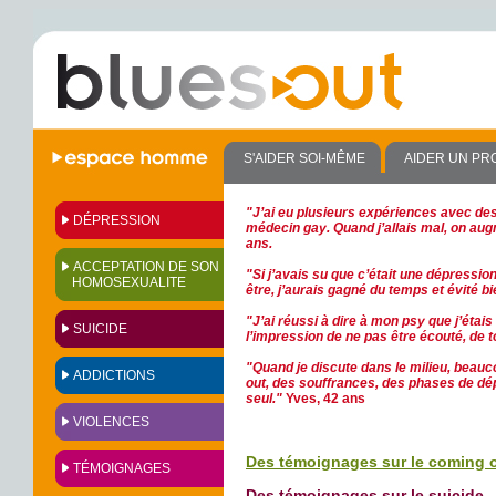
S'AIDER SOI-MÊME
AIDER UN PR
"J’ai eu plusieurs expériences avec d
DÉPRESSION
médecin gay. Quand j’allais mal, on au
ans.
ACCEPTATION DE SON
"Si j’avais su que c’était une dépressio
HOMOSEXUALITE
être, j’aurais gagné du temps et évité b
"J’ai réussi à dire à mon psy que j’étai
SUICIDE
l’impression de ne pas être écouté, de t
"Quand je discute dans le milieu, beauco
ADDICTIONS
out, des souffrances, des phases de dép
seul."
Yves, 42 ans
VIOLENCES
Des témoignages sur le coming 
TÉMOIGNAGES
Des témoignages sur le suicide