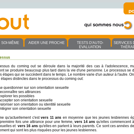
R SOI-MÊME
AIDER UNE PROCHE
TESTS D'AUTO-
SERVICES 
EVALUATION
THÉRA
cessus
essus du coming out se déroule dans la majorité des cas à l'adolescence, m
nt se produire beaucoup plus tard dans la vie d'une personne. Le processus se d
rs étapes qui se succèdent dans le temps. Le nombre varie d'un auteur à l'autre. O
 étapes distinctes dans le processus du coming out:
se questionner sur son orientation sexuelle
reconnaître ses attirances
explorer les possibles
accepter son orientation sexuelle
valoriser son orientation ou identité sexuelle
intégrer son orientation sexuelle
me qu'actuellement c'est
vers 11 ans
en moyenne que les jeunes lesbiennes ép
 première fois une attirance pour une femme,
vers 14 ans
qu'elles commencent à
xuelles et
vers 16 ans
qu'elles en parlent à leurs parents. Ce sont ces années de
lement qui sont les plus risquées pour les jeunes lesbiennes.