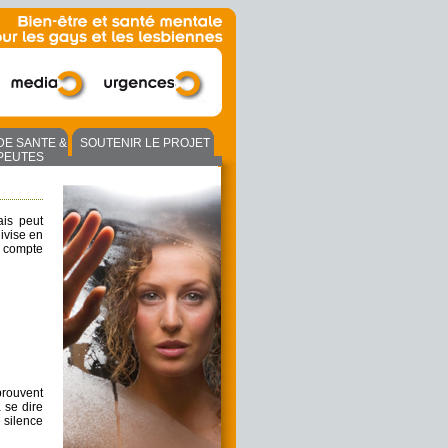
DE SANTE &
SOUTENIR LE PROJET
PEUTES
ais peut
ivise en
n compte
rouvent
 se dire
 silence