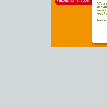
BLUES-OUT ET VOUS
"C'est s
de mani
me prés
vous im
Tiré de