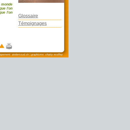
le monde
photo: Etienne Delacrétaz
que l'on
que l'on
Glossaire
Témoignages
pement: atelierssud.ch | graphisme: chatty ecoffey