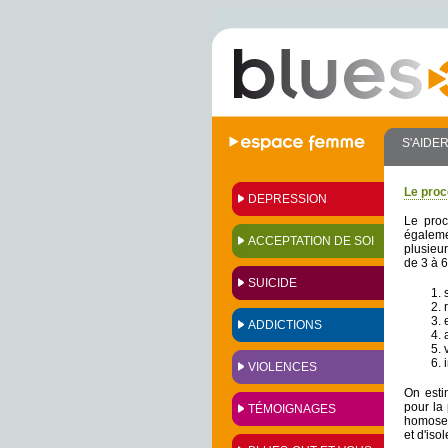
S'AIDE
Le pro
DEPRESSION
Le proc
égaleme
ACCEPTATION DE SOI
plusieu
de 3 à 6
SUICIDE
ADDICTIONS
VIOLENCES
On esti
pour la
TÉMOIGNAGES
homose
et d'iso