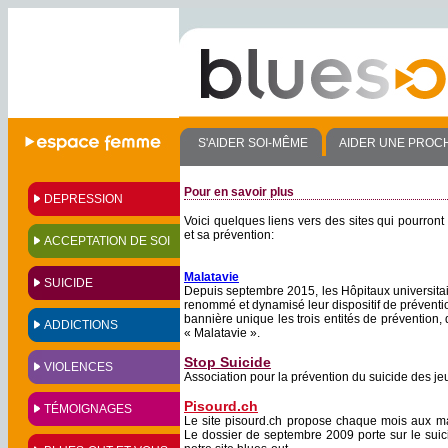
S'AIDER SOI-MÊME
AIDER UNE PROC
Pour en savoir plus
DEPRESSION
Voici quelques liens vers des sites qui pourront 
et sa prévention:
ACCEPTATION DE SOI
Malatavie
SUICIDE
Depuis septembre 2015, les Hôpitaux universita
renommé et dynamisé leur dispositif de prévention
bannière unique les trois entités de prévention, 
ADDICTIONS
« Malatavie ».
Stop Suicide
VIOLENCES
Association pour la prévention du suicide des j
Pisourd.ch
TÉMOIGNAGES
Le site pisourd.ch propose chaque mois aux mal
Le dossier de septembre 2009 porte sur le suic