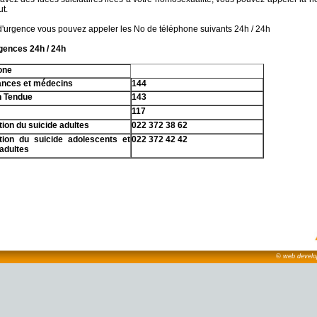
t.
d'urgence vous pouvez appeler les No de téléphone suivants 24h / 24h
gences 24h / 24h
one
nces et médecins
144
n Tendue
143
117
ion du suicide adultes
022 372 38 62
tion du suicide adolescents et
022 372 42 42
adultes
© web develop