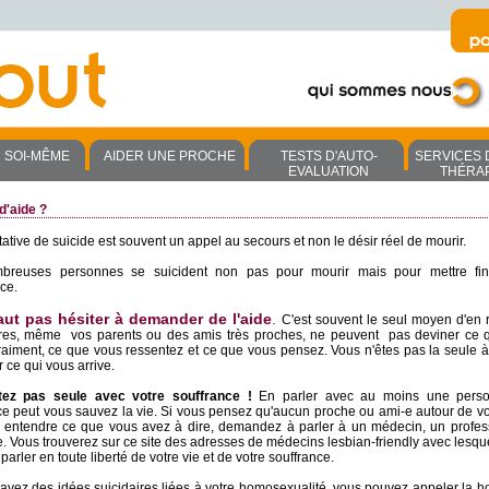
R SOI-MÊME
AIDER UNE PROCHE
TESTS D'AUTO-
SERVICES 
EVALUATION
THÉRA
d'aide ?
ative de suicide est souvent un appel au secours et non le désir réel de mourir.
breuses personnes se suicident non pas pour mourir mais pour mettre fin
ce.
faut pas hésiter à demander de l'aide
.
C'est souvent le seul moyen d'en r
res, même vos parents ou des amis très proches, ne peuvent pas deviner ce 
vraiment, ce que vous ressentez et ce que vous pensez. Vous n'êtes pas la seule à 
r ce qui vous arrive.
tez pas seule avec votre souffrance !
En parler avec au moins une pers
ce peut vous sauvez la vie. Si vous pensez qu'aucun proche ou ami-e autour de vo
à entendre ce que vous avez à dire, demandez à parler à un médecin, un profes
e. Vous trouverez sur ce site des adresses de médecins lesbian-friendly avec lesqu
parler en toute liberté de votre vie et de votre souffrance.
 avez des idées suicidaires liées à votre homosexualité, vous pouvez appeler la ho