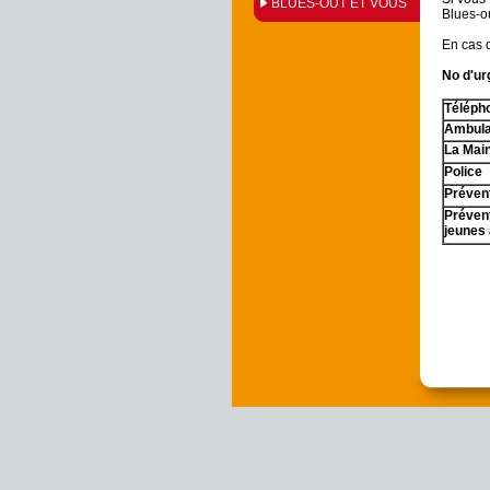
BLUES-OUT ET VOUS
Blues-ou
En cas 
No d'ur
Téléph
Ambula
La Mai
Police
Prévent
Préven
jeunes 