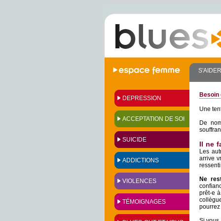
S'AIDE
Besoin 
DEPRESSION
Une tent
ACCEPTATION DE SOI
De nom
souffran
SUICIDE
Il ne 
Les aut
arrive 
ADDICTIONS
ressenti
Ne res
VIOLENCES
confian
prêt-e 
collègu
TÉMOIGNAGES
pourrez 
Si vous