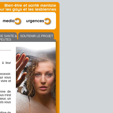
DE SANTE &
SOUTENIR LE PROJET
PEUTES
 à leur
ecevoir.
qui vous
vivre et
onne de
us n'est
seur, un
els vous
tline de