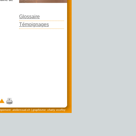
photo: Etienne Delacrétaz
Glossaire
Témoignages
pement: atelierssud.ch | graphisme: chatty ecoffey