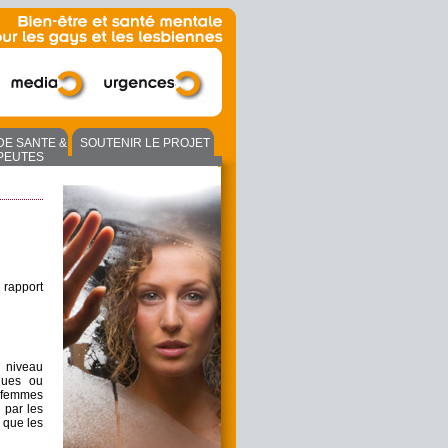
DE SANTE &
SOUTENIR LE PROJET
PEUTES
 rapport
 niveau
iques ou
s femmes
 par les
e que les