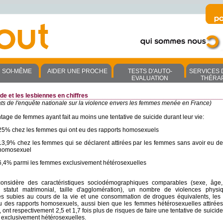
R SOI-MÊME
AIDER UNE PROCHE
TESTS D'AUTO-
SERVICES 
EVALUATION
THÉRA
ide et les lesbiennes en chiffres
ats de l'enquête nationale sur la violence envers les femmes menée en France)
age de femmes ayant fait au moins une tentative de suicide durant leur vie:
25% chez les femmes qui ont eu des rapports homosexuels
13,9% chez les femmes qui se déclarent attirées par les femmes sans avoir eu de
homosexuel
6,4% parmi les femmes exclusivement hétérosexuelles
onsidère des caractéristiques sociodémographiques comparables (sexe, âge,
, statut matrimonial, taille d'agglomération), un nombre de violences phys
es subies au cours de la vie et une consommation de drogues équivalents, le
u des rapports homosexuels, aussi bien que les femmes hétérosexuelles attirées
ont respectivement 2,5 et 1,7 fois plus de risques de faire une tentative de suicid
exclusivement hétérosexuelles.