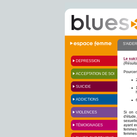
S'AIDE
Le suic
DEPRESSION
(Résult
Pourcent
ACCEPTATION DE SOI
SUICIDE
ADDICTIONS
VIOLENCES
Si on c
d'étude
sexuell
TÉMOIGNAGES
ayant e
femmes, 
femmes 