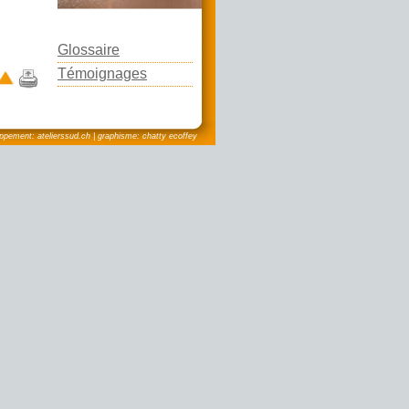
photo: Etienne Delacrétaz
Glossaire
Témoignages
pement: atelierssud.ch | graphisme: chatty ecoffey