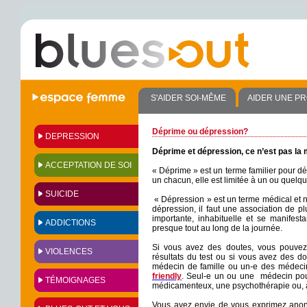
S'AIDER SOI-MÊME
AIDER UNE P
Déprime ou dépression?
DEPRESSION
Déprime et dépression, ce n’est pas la
ACCEPTATION DE SOI
« Déprime » est un terme familier pour d
un chacun, elle est limitée à un ou quelq
SUICIDE
« Dépression » est un terme médical et n
dépression, il faut une association de 
importante, inhabituelle et se manifes
ADDICTIONS
presque tout au long de la journée.
Si vous avez des doutes, vous pouvez
VIOLENCES
résultats du test ou si vous avez des do
médecin de famille ou un-e des médeci
friendly
. Seul-e un ou une médecin pour
TÉMOIGNAGES
médicamenteux, une psychothérapie ou, au
Vous avez envie de vous exprimez anony