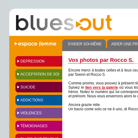
S'AIDER SOI-MÊME
AIDER UNE P
Vos photos par Rocco S.
DEPRESSION
Encore merci à toutes celles et à tous ce
ACCEPTATION DE SOI
par Svenn et Rocco S.
Comme promis, vous pouvez à présent réc
SUICIDE
Suivez le
lien vers la galerie
où vous tr
héros. Notez le numéro qui lui correspon
et prénom. Nous vous enverrons alors le cl
ADDICTIONS
Ancora grazie mile.
Un bacio come solo ce ne è uno, di Rocc
VIOLENCES
TÉMOIGNAGES