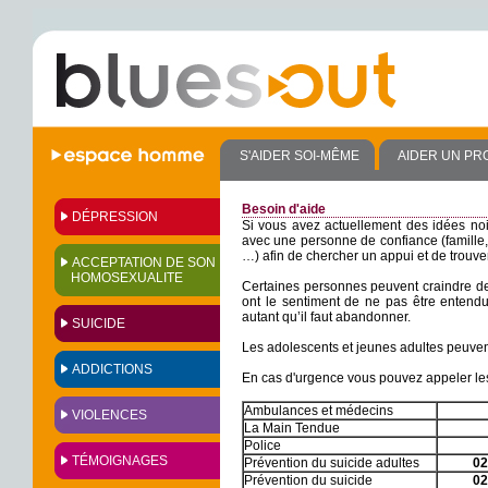
S'AIDER SOI-MÊME
AIDER UN PR
Besoin d'aide
DÉPRESSION
Si vous avez actuellement des idées noir
avec une personne de confiance (famille,
…) afin de chercher un appui et de trouver
ACCEPTATION DE SON
HOMOSEXUALITE
Certaines personnes peuvent craindre de 
ont le sentiment de ne pas être entend
autant qu’il faut abandonner.
SUICIDE
Les adolescents et jeunes adultes peuvent
ADDICTIONS
En cas d'urgence vous pouvez appeler le
Ambulances et médecins
VIOLENCES
La Main Tendue
Police
TÉMOIGNAGES
Prévention du suicide adultes
02
Prévention du suicide
02