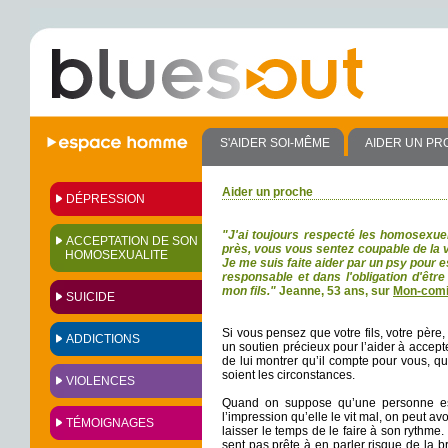
S'AIDER SOI-MÊME
AIDER UN PR
Aider un proche
DÉPRESSION
"J'ai toujours respecté les homosexuel
ACCEPTATION DE SON
près, vous vous sentez coupable de la 
HOMOSEXUALITE
Je me suis faite aider par un psy pour e
responsable et dans l'obligation d'êtr
mon fils."
Jeanne, 53 ans, sur
Mon-comi
SUICIDE
Si vous pensez que votre fils, votre père
ADDICTIONS
un soutien précieux pour l’aider à accept
de lui montrer qu’il compte pour vous, q
soient les circonstances.
VIOLENCES
Quand on suppose qu’une personne est
l’impression qu’elle le vit mal, on peut avo
TÉMOIGNAGES
laisser le temps de le faire à son rythme.
sent pas prête à en parler risque de la 