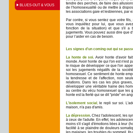
tendre des perches, de faire des allusio
BLUES-OUT & VOUS
de l’homosexualité ou de mettre à disposi
les associations gaie et lesbiennes, pa
Par contre, si vous sentez que votre fils,
vous inquiétez pour lui, que vous avez 
fonction de la situation) et que s'il a
jugements. Vous pouvez aussi dire que d’
pour l’aider en cas de besoin.
Les signes d'un coming out qui se pass
La honte de soi.
Avoir honte d'avoir fai
monde. Avoir honte de qui l'on est n'est pa
le risque de développer ce que l'on appell
soi les jugements négatifs de la sociét
homosexuel. Ce sentiment de honte empê
la tendresse et de l'affection, non se
relations. Dans les cas les plus graves
développer une véritable haine des homo
au centre du vécu homosexuel que les ga
honte est la fierté qui se dit "pride" en ang
L'isolement social
,
le repli sur soi. L'
maison, n'a pas d'amis.
La dépression
.
Chez l'adolescent, les sy
à ceux de l'adulte. En effet, les adolesc
moins s'il s'agit d'émotions liées à leur 
facilité à se plaindre de douleurs somati
les malaises, les troubles du sommeil. Il