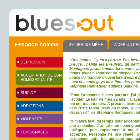
S'AIDER SOI-MÊME
AIDER UN PR
"Des homos, il y en a partout. Pas besoi
DÉPRESSION
preuve, j’habite les Breuleux, un peti
Montagnes jurassiennes. Ici comme ail
moins jeunes souffrent en silence. Pa
ACCEPTATION DE SON
cause du manque d’ouverture d’esprit de
HOMOSEXUALITE
– ont des amis gays ou même des pench
Stéphane Riethauser, éditions Slatkine,
SUICIDE
"Pour l’annoncer à mes parents, j’ai 
l’avouer. Le jour de mes
22 ans,
j’ai av
ont été tout
étonnés.
A présent, bien qu
ADDICTIONS
cela reste
tabou. Mais au moins
, je n
découvert", de Stéphane Riethauser, édi
VIOLENCES
"Il m’aura fallu du temps pour accepte
vite assimilée. J’ai fait mon coming o
collègues, puis rapidement à ma fam
TÉMOIGNAGES
acceptée. Personne ne m’a rejeté. De
personnes, cette fois non pour mes act