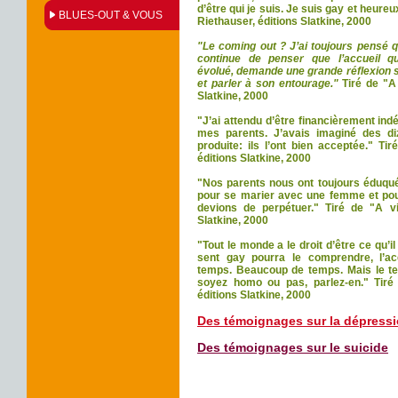
d’être qui je suis. Je suis gay et heure
BLUES-OUT & VOUS
Riethauser, éditions Slatkine, 2000
"Le coming out ? J’ai toujours pensé q
continue de penser
que
l’accueil
q
évolué,
demande une grande réflexion
et parler à son
entourage."
Tiré de "A
Slatkine, 2000
"J’ai attendu d’être financièrement in
mes parents.
J’avais imaginé des
d
produite:
ils
l’ont bien acceptée." Ti
éditions Slatkine, 2000
"Nos parents nous ont toujours éduqué
pour se marier avec une femme et po
devions de perpétuer." Tiré de "A v
Slatkine, 2000
"Tout le monde a le droit d’être ce qu’
sent gay pourra le comprendre, l’ac
temps. Beaucoup de temps. Mais le te
soyez homo ou pas, parlez-en." Tiré
éditions Slatkine, 2000
Des témoignages sur la dépress
Des témoignages sur le suicide