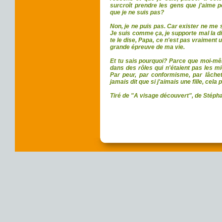
surcroît prendre les gens que j'aime p
que je ne suis pas?
Non, je ne puis pas. Car exister ne me su
Je suis comme ça, je supporte mal la dis
te le dise, Papa, ce n'est pas vraiment 
grande épreuve de ma vie.
Et tu sais pourquoi? Parce que moi-m
dans des rôles qui n'étaient pas les mie
Par peur, par conformisme, par lâch
jamais dit que si j'aimais une fille, cela
Tiré de "A visage découvert", de Stépha