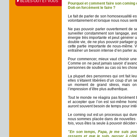
BLUES-OUT ET VOUS
Pourquoi et comment faire son coming 
Doit-on forcément le faire ?
Le fait de parler de son homosexualité est 
volontairement et lorsque nous nous sent
Ne pas pouvoir parler ouvertement de se
surveiller constamment son langage, av
énergie très importante et peut générer 
double vie, de ne plus pouvoir partager 
cette partie importante de nous-même. 
entraîner un besoin intense d’en parler au
Pour commencer, mieux vaut choisir une
Comme on ne peut jamais savoir d’avance l
personnes de soutien au cas où les chose
La plupart des personnes qui ont fait l
elles s’étaient libérées d’un coup d’un se
un moment de grand stress, mais on
l’impression d’être plus authentique.
Tout le monde ne réagira pas forcément b
et accepter que l’on est soi-même homose
auront souvent besoin de temps pour intég
Le coming out est un processus qui dure
nous sommes placée dans de nouvelles s
fois, vous êtes la seule à pouvoir décider
"En son temps, Papa, je me suis posé
ressens et que je suis, passer à côt