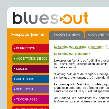
S'AIDER SOI-MÊME
AIDER UNE P
Le coming out, pourquoi et comment ?
DEPRESSION
Le coming out, c'est quoi?
ACCEPTATION DE SOI
L'expression
"coming out"
définit le proc
(ou bisexualité), d'acceptation de cett
sexuelle à autrui.
SUICIDE
"Coming out"
vient de l'anglais.
"Coming o
symbolique, bien entendu, où notre identit
ADDICTIONS
Le coming out n'est ni un trouble psyc
jeune lesbienne peut se dérouler bien ou
VIOLENCES
santé et sa vie future qu'il est indispensabl
Au Canada, les conditions qui permet
TÉMOIGNAGES
lesbiennes sont considérées comme un déte